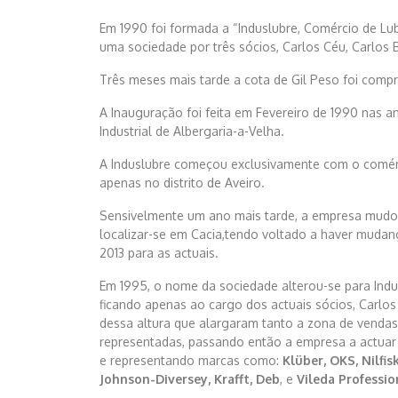
Em 1990 foi formada a “Induslubre, Comércio de Lubri
uma sociedade por três sócios, Carlos Céu, Carlos B
Três meses mais tarde a cota de Gil Peso foi comp
A Inauguração foi feita em Fevereiro de 1990 nas an
Industrial de Albergaria-a-Velha.
A Induslubre começou exclusivamente com o comérci
apenas no distrito de Aveiro.
Sensivelmente um ano mais tarde, a empresa mudou
localizar-se em Cacia,tendo voltado a haver mudan
2013 para as actuais.
Em 1995, o nome da sociedade alterou-se para Indu
ficando apenas ao cargo dos actuais sócios, Carlos 
dessa altura que alargaram tanto a zona de venda
representadas, passando então a empresa a actuar 
e representando marcas como:
Klüber, OKS, Nilfis
Johnson-Diversey, Krafft, Deb
, e
Vileda Professio