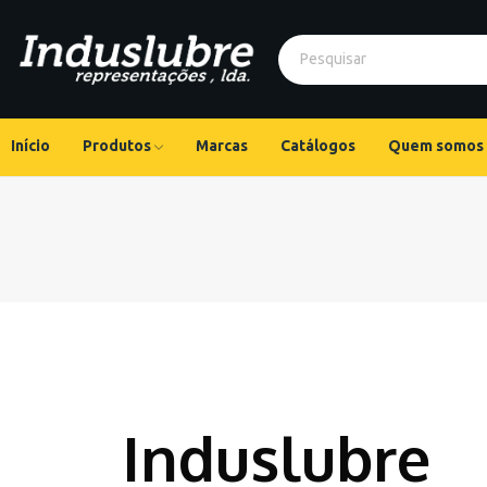
Início
Produtos
Marcas
Catálogos
Quem somos
Induslubre