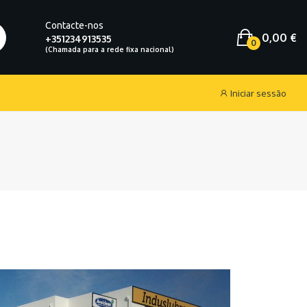
Contacte-nos
0,00 €
+351234913535
0
Iniciar sessão