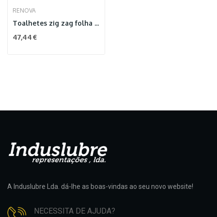
RENOVA
Toalhetes zig zag folha dupla 22x21 30x180 5400F
47,44 €
A Induslubre Lda. dá-lhe as boas-vindas ao seu novo website!
NECESSITA DE AJUDA?