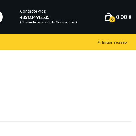
Contacte-nos
0,00 €
+351234913535
0
Iniciar sessão