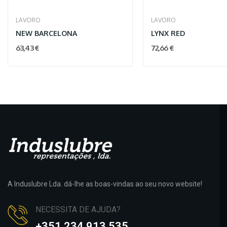
LAVORO
LAVORO
NEW BARCELONA
LYNX RED
63,43 €
72,66 €
A Induslubre Lda. dá-lhe as boas-vindas ao seu novo website!
NECESSITA DE AJUDA?
+351 234 913 535