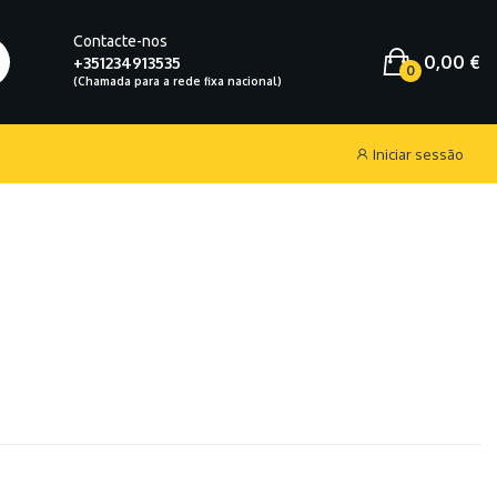
Contacte-nos
0,00 €
+351234913535
0
Iniciar sessão