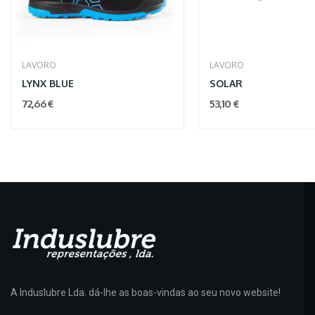
LAVORO
LAVORO
LYNX BLUE
SOLAR
72,66 €
53,10 €
A Induslubre Lda. dá-lhe as boas-vindas ao seu novo website!