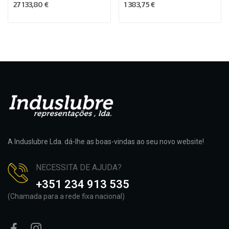
27 133,80 €
1 383,75 €
A Induslubre Lda. dá-lhe as boas-vindas ao seu novo website!
NECESSITA DE AJUDA?
+351 234 913 535
(Chamada para a rede fixa nacional)