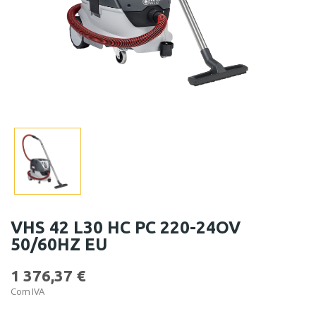
VHS 42 L30 HC PC 220-24OV
50/60HZ EU
1 376,37 €
Com IVA