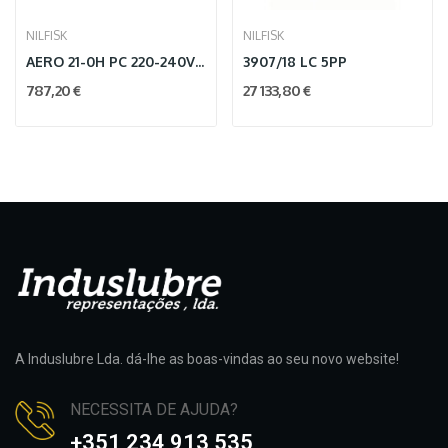
NILFISK
NILFISK
AERO 21-0H PC 220-240V 50/60HZ EU
3907/18 LC 5PP
787,20 €
27 133,80 €
A Induslubre Lda. dá-lhe as boas-vindas ao seu novo website!
NECESSITA DE AJUDA?
+351 234 913 535