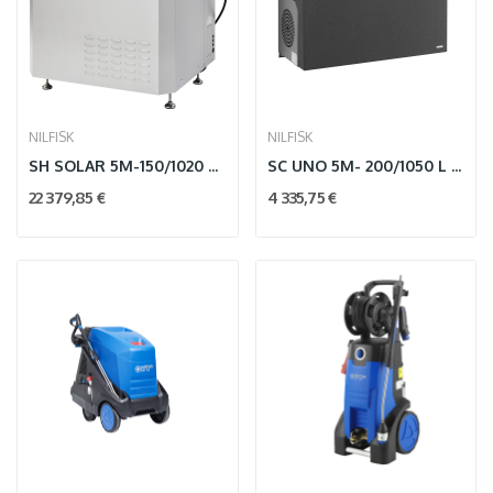
NILFISK
NILFISK
SH SOLAR 5M-150/1020 G 400/3/50 EU
SC UNO 5M- 200/1050 L 400/3/50 EU
22 379,85 €
4 335,75 €