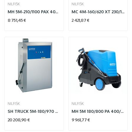
NILFISK
NILFISK
MH 5M-210/1100 PAX 400/3/50 EU
MC 4M-160/620 XT 230/1/50/16 EU
8 751,45 €
2 421,87 €
NILFISK
NILFISK
SH TRUCK 5M-180/970 400/3/50 EU
MH 5M 180/800 PA 400/3/50 E12 EU
20 208,90 €
9 961,77 €