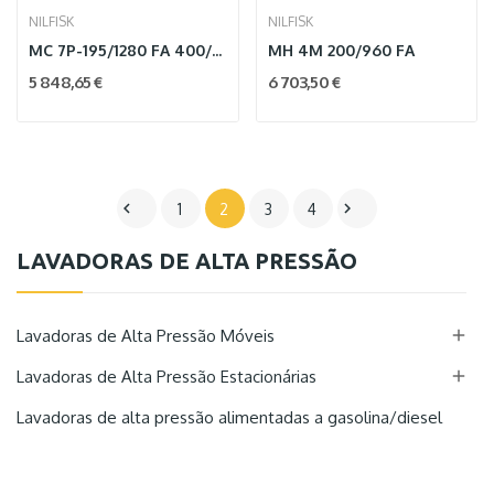
NILFISK
NILFISK
MC 7P-195/1280 FA 400/3/50 EU
MH 4M 200/960 FA
5 848,65 €
6 703,50 €


1
2
3
4
LAVADORAS DE ALTA PRESSÃO

Lavadoras de Alta Pressão Móveis

Lavadoras de Alta Pressão Estacionárias
Lavadoras de alta pressão alimentadas a gasolina/diesel