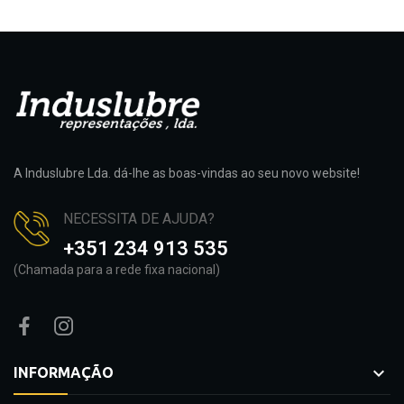
A Induslubre Lda. dá-lhe as boas-vindas ao seu novo website!
NECESSITA DE AJUDA?
+351 234 913 535
(Chamada para a rede fixa nacional)

INFORMAÇÃO