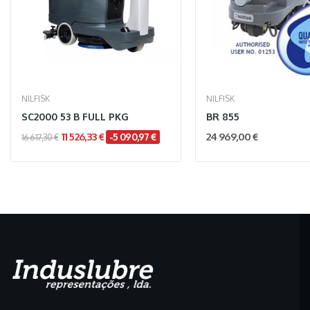
NILFISK
NILFISK
SC2000 53 B FULL PKG
BR 855
11 526,33 €
24 969,00 €
-5 090,97 €
16 617,30 €