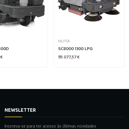
NILFISK
100D
SC8000 1300 LPG
 €
115 077,57 €
NEWSLETTER
Inscreva-se para ter acesso às últimas novidades