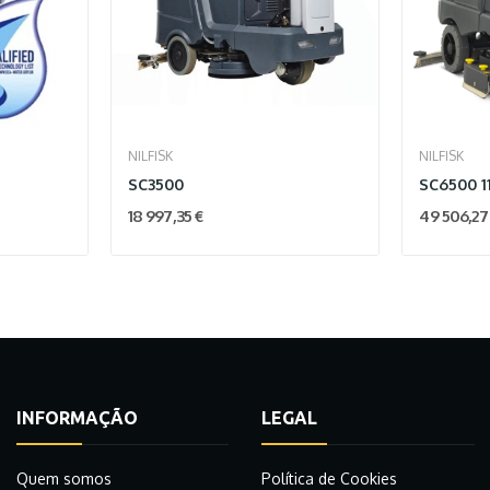
NILFISK
NILFISK
SC3500
SC6500 1
18 997,35 €
49 506,27
INFORMAÇÃO
LEGAL
Quem somos
Política de Cookies