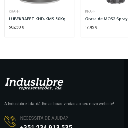
KRAFFT
KRAFFT
LUBEKRAFFT KHD-KMS 50Kg
502,50 €
17,45 €
A Induslubre Lda. dá-lhe as boas-vindas ao seu novo website!
NECESSITA DE AJUDA?
+351 234 913 535