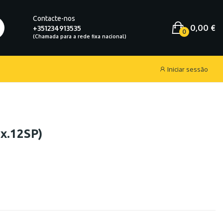
Contacte-nos
0,00 €
+351234913535
0
Iniciar sessão
x.12SP)