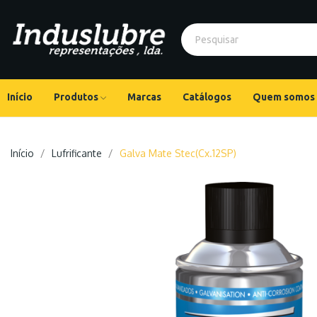
Início
Produtos
Marcas
Catálogos
Quem somos
Início
Lufrificante
Galva Mate Stec(Cx.12SP)