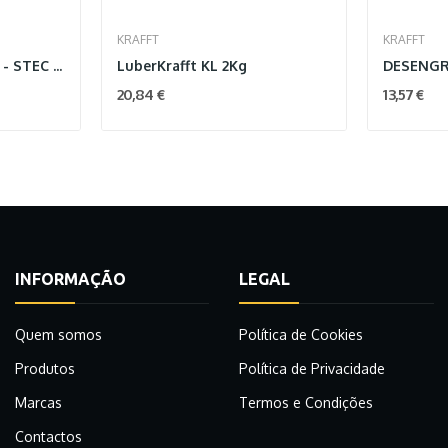
KRAFFT
KRAFFT
Grasa de MOS2 Spray - STEC (Cx. 12Sp
LuberKrafft KL 2Kg
DESENGR
20,84 €
13,57 €
INFORMAÇÃO
LEGAL
Quem somos
Política de Cookies
Produtos
Política de Privacidade
Marcas
Termos e Condições
Contactos