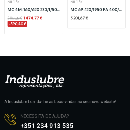
NILFISK
NILFISK
MC 4M-160/620 230/1/50/16 EU
MC 6P-120/1950 FA 400/3/50 EU
1 474,77 €
5 201,67 €
2 065,17 €
-590,40 €
A Induslubre Lda. dá-lhe as boas-vindas ao seu novo website!
NECESSITA DE AJUDA?
+351 234 913 535