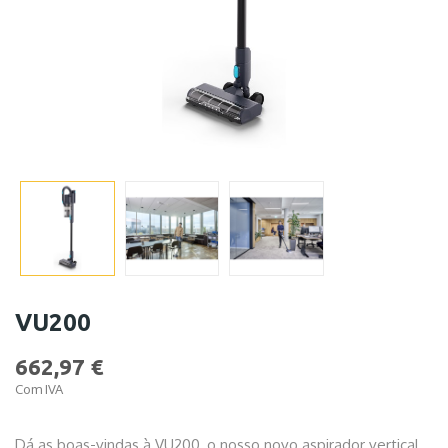
VU200
662,97 €
Com IVA
Dá as boas-vindas à VU200, o nosso novo aspirador vertical