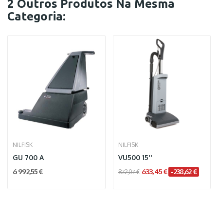
2 Outros Produtos Na Mesma
Categoria:
NILFISK
NILFISK
GU 700 A
VU500 15''
6 992,55 €
633,45 €
-238,62 €
872,07 €