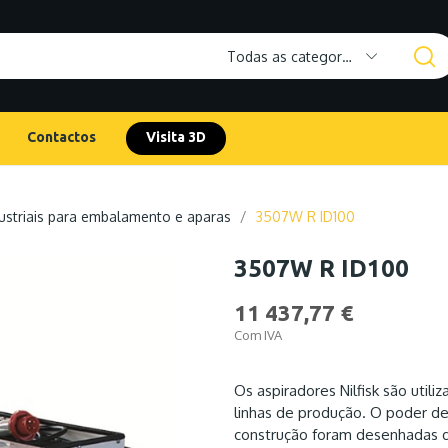
Todas as categorias
Contactos
Visita 3D
ustriais para embalamento e aparas
3507W R ID100
3507W R ID100
11 437,77 €
Com IVA
Os aspiradores Nilfisk são utili
linhas de produção. O poder de 
construção foram desenhadas 