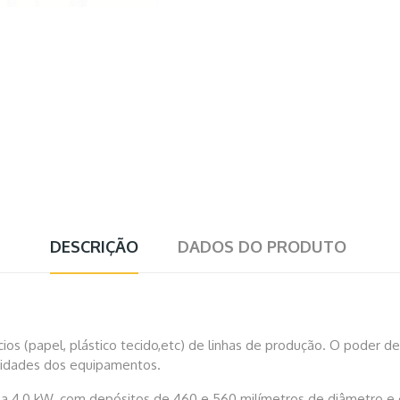
DESCRIÇÃO
DADOS DO PRODUTO
cios (papel, plástico tecido,etc) de linhas de produção. O poder d
sidades dos equipamentos.
 4,0 kW, com depósitos de 460 e 560 milímetros de diâmetro e capa