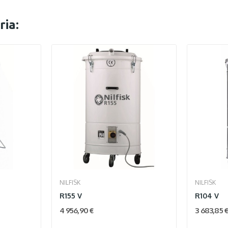
ia:
NILFISK
NILFISK
R155 V
R104 V
4 956,90 €
3 683,85 €