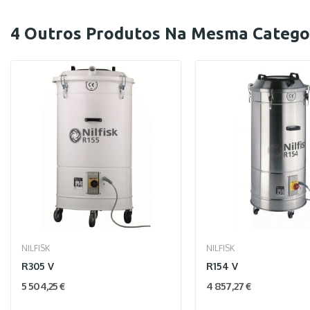
4 Outros Produtos Na Mesma Categor
NILFISK
NILFISK
R305 V
R154 V
5 504,25 €
4 857,27 €