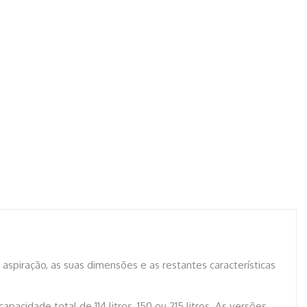
e aspiração, as suas dimensões e as restantes características
cidade total de 114 litros, 150 ou 215 litros. As versões