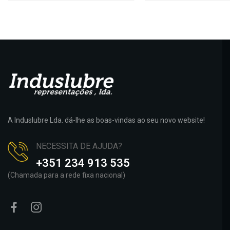
A Induslubre Lda. dá-lhe as boas-vindas ao seu novo website!
NECESSITA DE AJUDA?
+351 234 913 535
(Chamada para a rede fixa nacional)