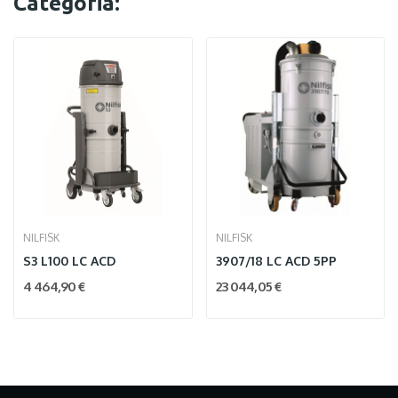
Categoria:
NILFISK
NILFISK
S3 L100 LC ACD
3907/18 LC ACD 5PP
4 464,90 €
23 044,05 €